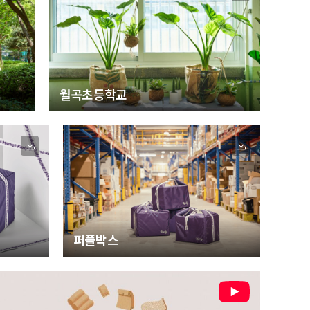
월곡초등학교
퍼플박스