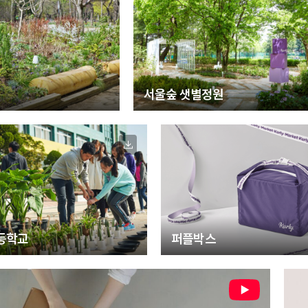
서울숲 샛별정원
등학교
퍼플박스