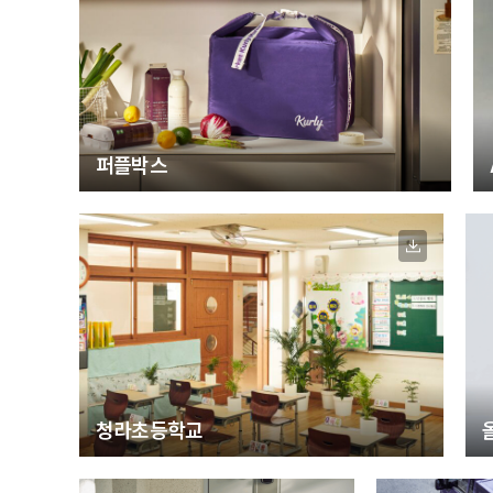
퍼플박스
청라초등학교