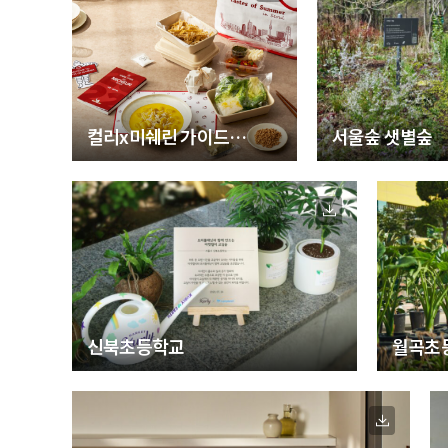
컬리x미쉐린 가이드
서울숲 샛별숲
'테이스트 오브 썸머 인
서울'
신북초등학교
월곡초