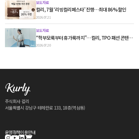
보도자료
컬리, 7월 ‘리빙컬리페스타’ 진행…최대 86% 할인
2026.07.21
보도자료
“학부모룩부터 휴가룩까지”…컬리, TPO 패션 콘텐츠
‘스타일노트’ 흥행
2026.07.20
주식회사 컬리
서울특별시 강남구 테헤란로 133, 18층(역삼동)
운영정책
이용안내