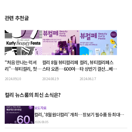
관련 추천글
“처음 만나는 럭셔
컬리 8월 뷰티컬리페
컬리, 뷰티컬리페스
리”…뷰티컬리, 첫 오
스타 오픈… 600여
타 상반기 결산...베스
프라인 ‘컬리뷰티페
개 브랜드 최대 83%
트 상품 최대 82% 할
2024.09.10
2024.08.19
2024.06.17
스타’ 10월 개최
할인
인
컬리 뉴스룸의 최신 소식은?
보도자료
컬리, ‘8월 원더컬리’ 개최… 장보기 필수품 등 최대
60% 할인
2026.08.05