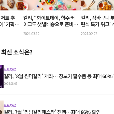
디저트 추
컬리, “화이트데이, 향수·케
컬리, 장바구니 부
어’ 기획전
이크도 샛별배송으로 준비하
편식 특가 위크’
세요”
0% 할인
2024.03.12
2024.02.22
 최신 소식은?
보도자료
컬리, ‘8월 원더컬리’ 개최… 장보기 필수품 등 최대 60%
2026.08.05
보도자료
컬리, 7월 ‘리빙컬리페스타’ 진행…최대 86% 할인