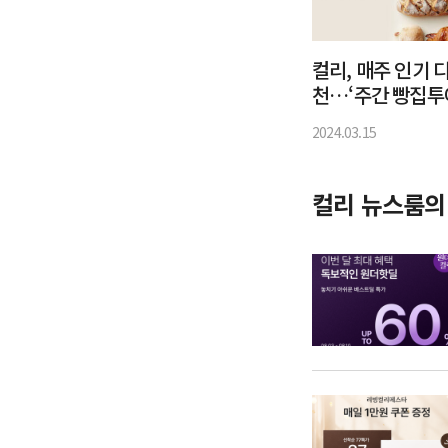
컬리, 매주 인기 
천…‘주간 빵집투
개최
2024.03.15
컬리 뉴스룸의