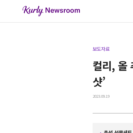
보도자료
컬리, 올
샷’
2023.09.19
추석 선물세트