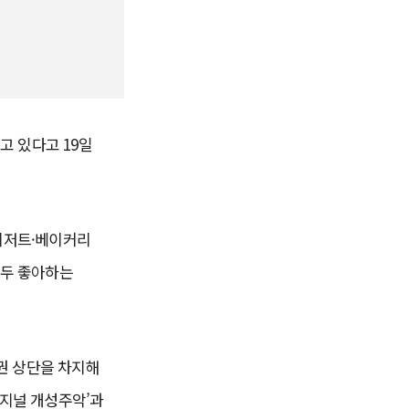
고 있다고 19일
 디저트·베이커리
모두 좋아하는
위권 상단을 차지해
리지널 개성주악’과