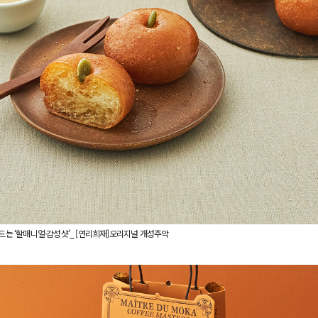
워드는 ‘할매니얼·감성샷’_ [연리희재]오리지널 개성주악