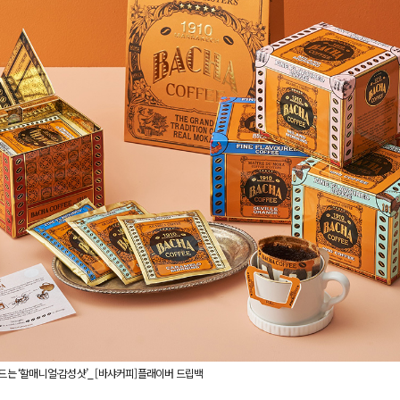
워드는 ‘할매니얼·감성샷’_ [바샤커피]플래이버 드립백