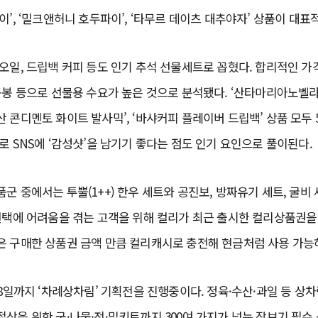
이’, ‘밀크앤허니 호두파이’, ‘타무르 데이츠 대추야자’ 상품이 대표
오일, 드립백 커피 등도 인기 추석 선물세트로 꼽혔다. 합리적인 가
동봉 등으로 선물용 수요가 높은 것으로 분석됐다. ‘산타마리아노벨라
 콘디멘토 화이트 발사믹’, ‘바샤커피 플레이버 드립백’ 상품 모두 
로 SNS에 ‘감성샷’을 남기기 좋다는 점도 인기 요인으로 풀이된다.
군 중에서는 투뿔(1++) 한우 세트와 공진보, 방짜유기 세트, 굴비
 선택에 어려움을 겪는 고객을 위해 컬리가 최근 출시한 컬리상품권
은 구매한 상품권 금액 만큼 컬리캐시로 충전해 현금처럼 사용 가능
28일까지 ‘차례상차림’ 기획전을 진행중이다. 정육·수산·과일 등 상
상을 위한 국·나물·전·밀키트까지 300여 가지가 넘는 장보기 필수