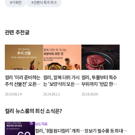
기획전
간편식 특가 위크
관련 추천글
컬리 ‘미리 준비하는
컬리, 말복 더위 가시
컬리, 투뿔부터 특수
추석 선물전’ 오픈…
는 ‘보양식의 모든 것’
부위까지 ‘반값 한우’
저렴하게 마련하세요
기획전… 최대 33%
30t 물량 쏜다
2024.08.14
2024.08.12
2024.08.06
할인
컬리 뉴스룸의 최신 소식은?
보도자료
컬리, ‘8월 원더컬리’ 개최… 장보기 필수품 등 최대