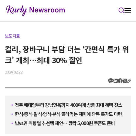
본문 바로가기
보도자료
컬리, 장바구니 부담 더는 ‘간편식 특가 위
크’ 개최…최대 30% 할인
2024.02.22
전주 베테랑부터 강남면옥까지 400여개 상품 최대 혜택 찬스
한식·중식·일식·양식·분식 골라먹는 재미에 단독 특가도 마련
밥vs면 취향별 추천템 제안… 깜짝 5,000원 쿠폰도 준비