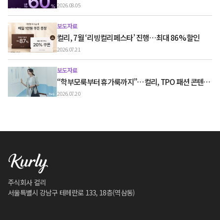
60% 할인
2026.08.05
보도자료
컬리, 7월 ‘리빙컬리페스타’ 진행…최대 86% 할인
2026.07.21
보도자료
“학부모룩부터 휴가룩까지”…컬리, TPO 패션 콘텐츠
‘스타일노트’ 흥행
2026.07.20
주식회사 컬리
서울특별시 강남구 테헤란로 133, 18층(역삼동)