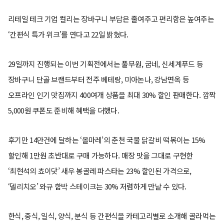
리테일 테크 기업 컬리는 장바구니 부담은 줄여주고 편리함은 높여주는
‘간편식 특가 위크’를 연다고 22일 밝혔다.
29일까지 진행되는 이번 기획전에서는 풀무원, 굽네, 신세계푸드 등
장바구니 단골 브랜드부터 전주 베테랑, 미아논나, 강남면옥 등
오프라인 인기 맛집까지 400여개 상품을 최대 30% 할인 판매한다. 깜짝
5,000원 쿠폰도 준비해 혜택을 더했다.
후기만 14만건에 달하는 ‘올마레’의 춘천 국물 닭갈비 떡볶이는 15%
할인해 1만원 초반대로 구매 가능하다. 매장 맛을 그대로 구현한
‘최현석의 쵸이닷’ 새우 봉골레 파스타는 23% 할인된 가격으로,
‘델리치오’ 와규 함박 스테이크는 30% 저렴하게 만날 수 있다.
한식, 중식, 일식, 양식, 분식 등 간편식을 카테고리별로 소개해 골라먹는