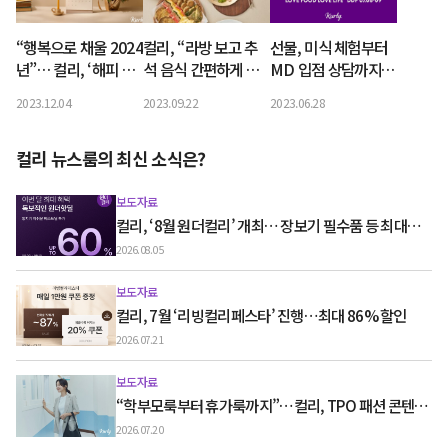
“행복으로 채울 2024
컬리, “라방 보고 추
선물, 미식 체험부터
년”… 컬리, ‘해피 리
석 음식 간편하게 준
MD 입점 상담까지…
틀 띵스’ 연말 캠페인
비하세요” 명절 상차
‘2023 컬푸페’, 제대
2023.12.04
2023.09.22
2023.06.28
진행
림 라이브 커머스 진
로 즐긴다
행
컬리 뉴스룸의 최신 소식은?
보도자료
컬리, ‘8월 원더컬리’ 개최… 장보기 필수품 등 최대
60% 할인
2026.08.05
보도자료
컬리, 7월 ‘리빙컬리페스타’ 진행…최대 86% 할인
2026.07.21
보도자료
“학부모룩부터 휴가룩까지”…컬리, TPO 패션 콘텐츠
‘스타일노트’ 흥행
2026.07.20