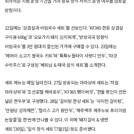
회사측은 시범 운영 기간을 거쳐 향후 정식 서비스 운영 여부를 검토할
방침이다.
22일에는 ‘삼겹살과 비빔국수 세트’를 선보인다. ‘KF365 한돈 삼겹살
구이용 600g’과 ‘오모가리 돼지 김치찌개’, ‘방방곡곡 망향식
비빔국수’를 3만 원대의 할인된 가격에 구매할 수 있다. 23일에는
‘에머이 소고기 쌀국수 키트’와 ‘툭툭누들타이 사왓디 만두’, ‘타코
수박주스’로 구성된 ‘베트남 & 태국 음식 세트’를 소개한다.
세트 메뉴는 매일 달라진다. 27일 방송되는 마라샹궈 세트는 ‘차알
마라샹궈’와 ‘조선호텔 꿔바로우’, ‘KF365 팽이버섯’, ‘한둘 명인이 만든
넓은 면두부’로 구성했다. 28일 ‘갈비탕 한상 세트’는 ‘사미헌 갈비탕’,
‘안원당 감자채전’, ‘컬리스 고기 왕만두’, ‘제주맥주 제주누보 프리미엄
논알콜’을 한 번에 만나볼 수 있다. 이 외에 ‘돼지갈비 & 냉면
세트’(30일), ‘일식 정식 세트’(7월1일) 등도 준비됐다.