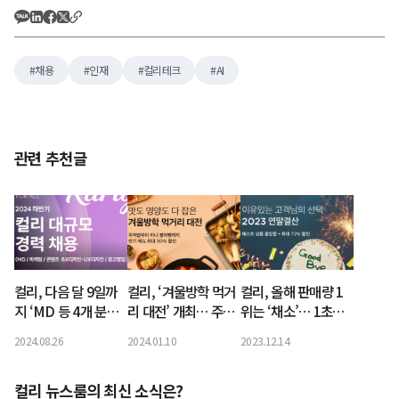
채용
인재
컬리테크
AI
관련 추천글
컬리, 다음 달 9일까
컬리, ‘겨울방학 먹거
컬리, 올해 판매량 1
지 ‘MD 등 4개 분야’
리 대전’ 개최… 주먹
위는 ‘채소’… 1초에
대규모 경력 채용…
밥부터 붕어빵까지 최
1.38개씩 팔렸다
2024.08.26
2024.01.10
2023.12.14
“우수 인재 확보”
대 30% 할인
컬리 뉴스룸의 최신 소식은?