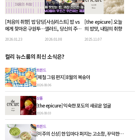
[처음의 취향] 밥 담당
[사심리스트] 밥 vs
[the epicure] 오늘
에게 찾아온 구원투
샐러드, 당신의 주식
의 밥맛, 내일의 취향
수, 햇반 등장
을 골라보세요
2026.01.23
2026.01.08
2025.11.07
컬리 뉴스룸의 최신 소식은?
트렌드
[제철 그림 편지] 8월의 복숭아
2026.08.06
상품
[the epicure] 익숙한 포도의 새로운 얼굴
2026.08.03
트렌드
[이주의 신상] 한 입마다 퍼지는 고소함, 꾸덕한