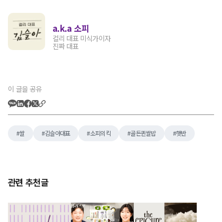
a.k.a 소피
컬리 대표 미식가이자
진짜 대표
이 글을 공유
쌀
김슬아대표
소피의킥
골든퀸쌀밥
햇반
관련 추천글