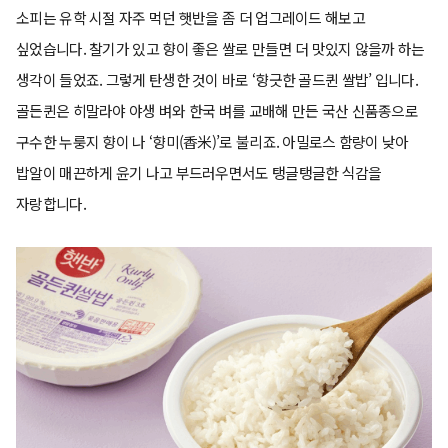
소피는 유학 시절 자주 먹던 햇반을 좀 더 업그레이드 해보고
싶었습니다. 찰기가 있고 향이 좋은 쌀로 만들면 더 맛있지 않을까 하는
생각이 들었죠. 그렇게 탄생한 것이 바로 ‘향긋한 골드퀸 쌀밥’ 입니다.
골든퀸은 히말라야 야생 벼와 한국 벼를 교배해 만든 국산 신품종으로
구수한 누룽지 향이 나 ‘향미(香米)’로 불리죠. 아밀로스 함량이 낮아
밥알이 매끈하게 윤기 나고 부드러우면서도 탱글탱글한 식감을
자랑합니다.