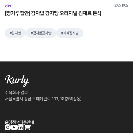
2025.10.27
상품
[빵가루집안] 감자밭 감자빵 오리지널 원재료 분석
감자빵
감자밭감자빵
카페감자밭
주식회사 컬리
서울특별시 강남구 테헤란로 133, 18층(역삼동)
운영정책
이용안내