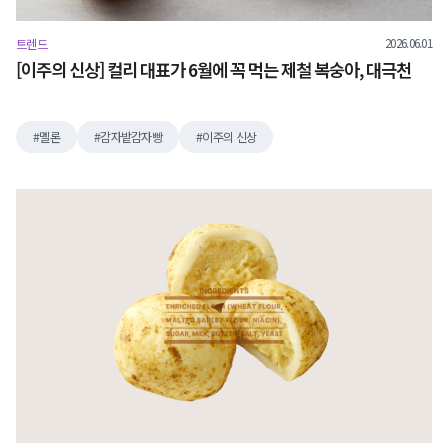
2026.06.01
트렌드
[이주의 신상] 컬리 대표가 6월에 꼭 먹는 제철 복숭아, 대극천
멜론
감자밭감자빵
이주의 신상