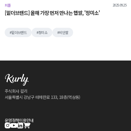
2025.09.25
피플
[밑더브랜드] 올해 가장 먼저 만나는 햅쌀, '정미소'
밑더브랜드
정미소
비단쌀
주식회사 컬리
서울특별시 강남구 테헤란로 133, 18층(역삼동)
운영정책
이용안내