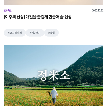
2025.10.21
트렌드
[이주의 신상] 매일을 즐겁게 만들어 줄 신상
고시히카리
7일향미
햅쌀