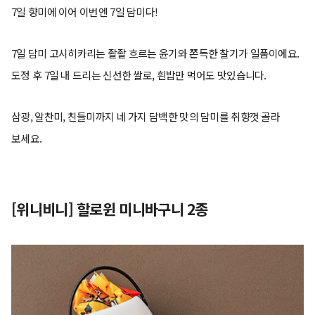
7일 향미에 이어 이번엔 7일 담미다!
7일 담미 고시히카리는 좔좔 흐르는 윤기와 쫀득한 찰기가 일품이에요.
도정 후 7일 내 드리는 신선한 쌀로, 흰밥만 먹어도 맛있습니다.
삼광, 알찬미, 친들미까지 네 가지 담백한 맛의 담미를 취향껏 골라
보세요.
[위니비니] 할로윈 미니바구니 2종