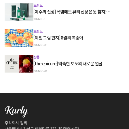
트렌드
[이주의 신상] 폭염에도 뷰티 신상은 못 참지!
그랜드뷰티컬리페스타 추천템
2026.08.10
트렌드
[제철 그림 편지] 8월의 복숭아
2026.08.06
상품
[the epicure] 익숙한 포도의 새로운 얼굴
2026.08.03
주식회사 컬리
서울특별시 강남구 테헤란로 133, 18층(역삼동)