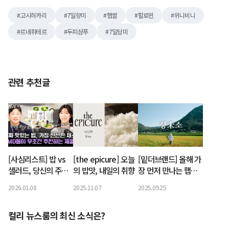
고시히카리
7일향미
햅쌀
할로윈
위니비니
르네휘테르
두피샴푸
7일담미
관련 추천글
[사심리스트] 밥 vs
[the epicure] 오늘
[밑더브랜드] 올해 가
샐러드, 당신의 주식
의 밥맛, 내일의 취향
장 먼저 만나는 햅쌀,
을 골라보세요
'정미소'
2026.01.08
2025.11.07
2025.09.25
컬리 뉴스룸의 최신 소식은?