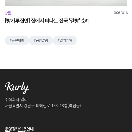
2026.04.16
상품
[빵가루집안] 집에서 떠나는 전국 ‘길빵’ 순례
궁전제과
공룡알빵
길거리야
주식회사 컬리
서울특별시 강남구 테헤란로 133, 18층(역삼동)
운영정책
이용안내