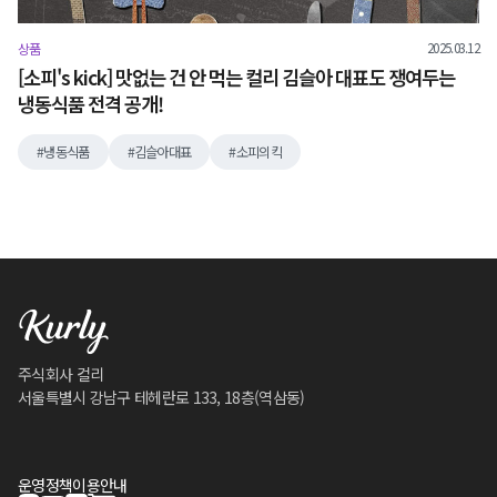
2025.03.12
상품
[소피's kick] 맛없는 건 안 먹는 컬리 김슬아 대표도 쟁여두는
냉동식품 전격 공개!
냉동식품
김슬아대표
소피의킥
주식회사 컬리
서울특별시 강남구 테헤란로 133, 18층(역삼동)
운영정책
이용안내