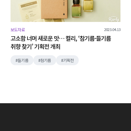
2023.04.13
보도자료
고소함 너머 새로운 맛… 컬리, ‘참기름·들기름
취향 찾기’ 기획전 개최
들기름
참기름
기획전