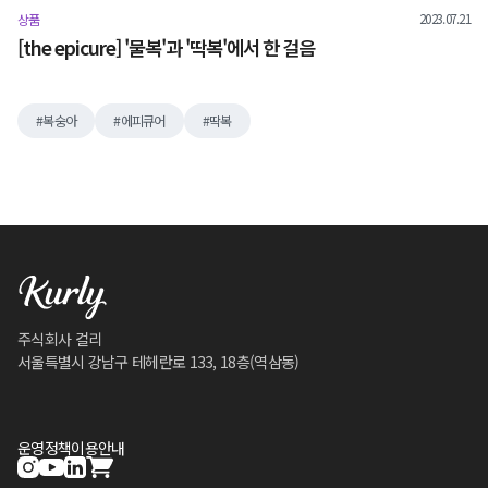
2023.07.21
상품
[the epicure] '물복'과 '딱복'에서 한 걸음
복숭아
에피큐어
딱복
주식회사 컬리
서울특별시 강남구 테헤란로 133, 18층(역삼동)
운영정책
이용안내