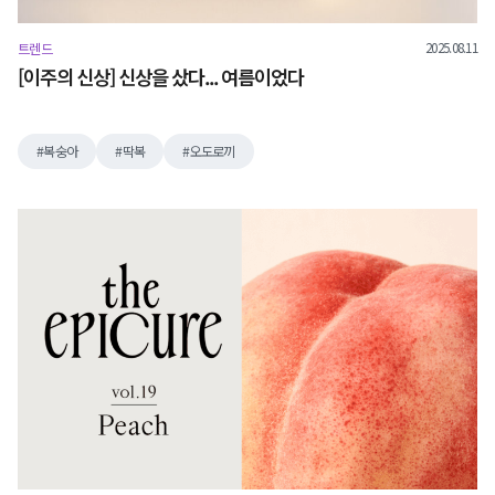
2025.08.11
트렌드
[이주의 신상] 신상을 샀다... 여름이었다
복숭아
딱복
오도로끼