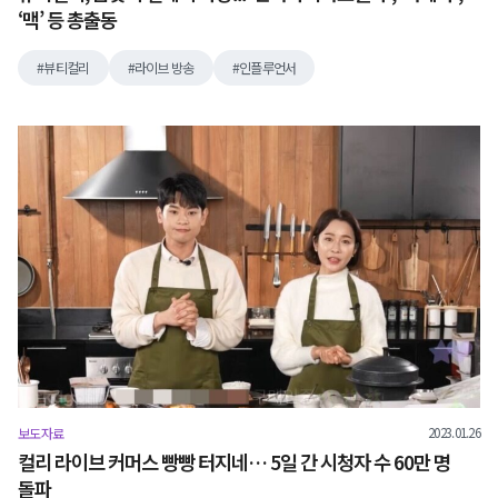
‘맥’ 등 총출동
뷰티컬리
라이브 방송
인플루언서
2023.01.26
보도자료
컬리 라이브 커머스 빵빵 터지네… 5일 간 시청자 수 60만 명
돌파