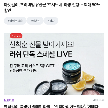
마켓컬리, 프리미엄 유산균 ‘드시모네’ 라방 진행… 최대 50%
할인
라이브 방송
이벤트
라방
2023.03.08
보도자료
뷰티컬리, 봄맞이 릴레이 라방... ‘산타마리아노벨라’, ‘아베다’,