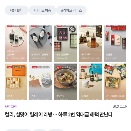
뷰티컬리
라이브 방송
라이브 커머스
2023.01.16
보도자료
컬리, 설맞이 릴레이 라방… 하루 2번 역대급 혜택 만난다