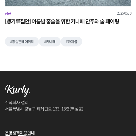
2026.06.30
상품
[빵가루집안] 여름밤 홈술을 위한 카나페 안주와 술 페어링
홍종흔베이커리
카나페
하이볼
주식회사 컬리
서울특별시 강남구 테헤란로 133, 18층(역삼동)
운영정책
이용안내