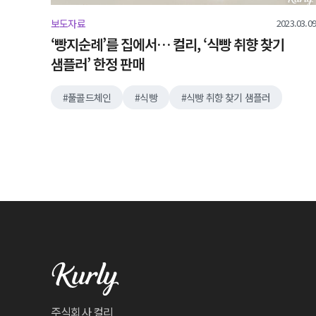
2023.03.09
보도자료
‘빵지순례’를 집에서… 컬리, ‘식빵 취향 찾기
샘플러’ 한정 판매
풀콜드체인
식빵
식빵 취향 찾기 샘플러
주식회사 컬리