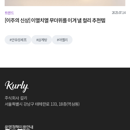
2025.07.14
트렌드
[이주의 신상] 이열치열 무더위를 이겨 낼 컬리 추천템
안유성셰프
삼계탕
아멜리
주식회사 컬리
서울특별시 강남구 테헤란로 133, 18층(역삼동)
운영정책
이용안내