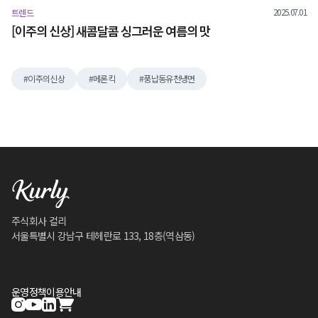
2025.07.01
트렌드
[이주의 신상] 새콤달콤 싱그러운 여름의 맛
이주의신상
메론킥
풍납동유천냉면
주식회사 컬리
서울특별시 강남구 테헤란로 133, 18층(역삼동)
운영정책
이용안내