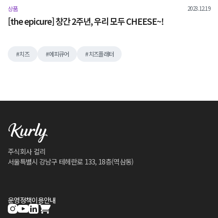
2023.12.19
상품
[the epicure] 창간 2주년, 우리 모두 CHEESE~!
치즈
에피큐어
치즈플래터
주식회사 컬리
서울특별시 강남구 테헤란로 133, 18층(역삼동)
운영정책
이용안내