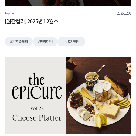
2025.12.01
트렌드
[월간컬리] 2025년 12월호
치즈플래터
편리미엄
샤토브리앙