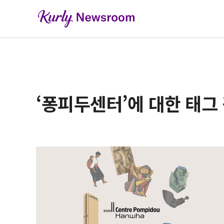
‘퐁피두센터’에 대한 태그