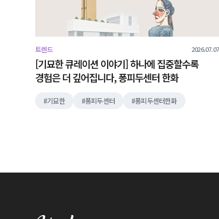
2026.07.07
트렌드
[기묘한 큐레이션 이야기] 하나에 집중할수록
경험은 더 깊어집니다, 퐁피두센터 한화
기묘한
퐁피두센터
퐁피두센터한화