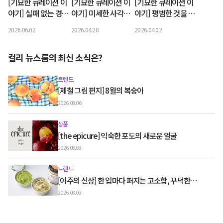
[기묘한 큐레이션 이
[기묘한 큐레이션 이
[기묘한 큐레이션 이
야기] 실패 없는 경험
야기] 미세한 사각거
야기] 평범한 것을 특
을 제안합니다, 언페
림마저 매력적으로 만
별하게 만드는 브랜
2026.06.02
2026.04.28
2026.04.02
이지
듭니다, 스물트론스
드, 삭스타즈
텔레
컬리 뉴스룸의 최신 소식은?
트렌드
[제철 그림 편지] 8월의 복숭아
2026.08.06
상품
[the epicure] 익숙한 포도의 새로운 얼굴
2026.08.03
트렌드
[이주의 신상] 한 입마다 퍼지는 고소함, 꾸덕한
그릭요거트와 우유 디저트
2026.08.03