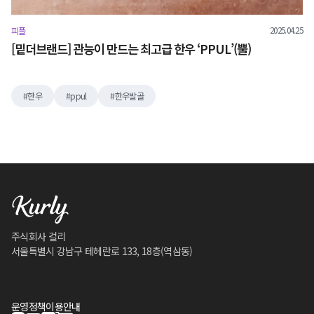
2025.04.25
피플
[밑더브랜드] 관능이 만드는 최고급 한우 ‘PPUL’(뿔)
한우
ppul
한우발골
주식회사 컬리
서울특별시 강남구 테헤란로 133, 18층(역삼동)
운영정책
이용안내