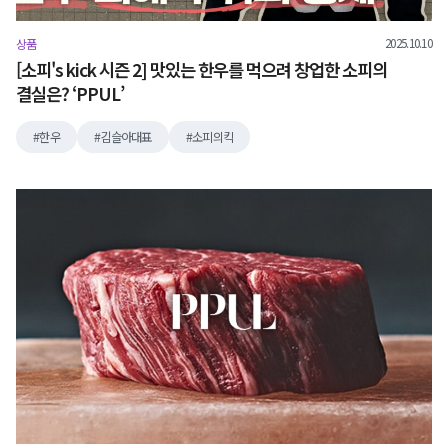
2025.10.10
상품
[소피's kick 시즌 2] 맛있는 한우를 먹으려 창업한 소피의
결실은? ‘PPUL’
한우
김슬아대표
소피의킥