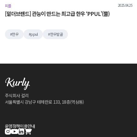
2025.04.25
피플
[밑더브랜드] 관능이 만드는 최고급 한우 ‘PPUL’(뿔)
한우
ppul
한우발골
주식회사 컬리
서울특별시 강남구 테헤란로 133, 18층(역삼동)
운영정책
이용안내