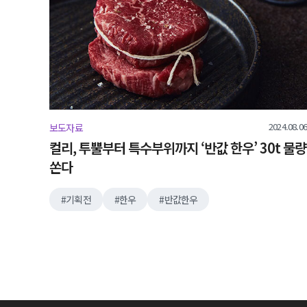
2024.08.06
보도자료
컬리, 투뿔부터 특수부위까지 ‘반값 한우’ 30t 물량
쏜다
기획전
한우
반값한우