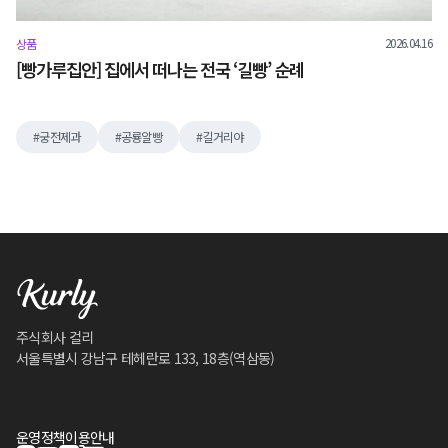
2026.04.16
상품
[빵가루집안] 집에서 떠나는 전국 ‘길빵’ 순례
궁전제과
공룡알빵
길거리야
주식회사 컬리
서울특별시 강남구 테헤란로 133, 18층(역삼동)
운영정책
이용안내