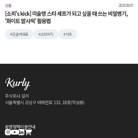
2025.05.07
상품
[소피's kick] 미슐랭 스타 셰프가 되고 싶을 때 쓰는 비밀병기,
'화이트 발사믹' 활용법
김슬아대표
소피의킥
식초
주식회사 컬리
서울특별시 강남구 테헤란로 133, 18층(역삼동)
운영정책
이용안내