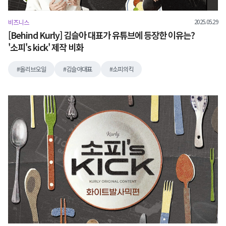
2025.05.29
비즈니스
[Behind Kurly] 김슬아 대표가 유튜브에 등장한 이유는?
'소피's kick' 제작 비화
올리브오일
김슬아대표
소피의킥