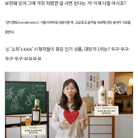
보장돼 있어 그때 가장 저렴한 걸 사면 된다는 거! 이제 다들 아시죠?
*콘디멘토(condimento) : 이탈리아어로 양념이란 뜻. 고급 포도 원액을 숙성해 만든 발사믹 식초를
말한다.
🥇 '소피's kick' 시청자들이 찾은 인기 상품, 대망의 1위는? 두구-두구-
두구-두구-🥁🥁🥁🥁