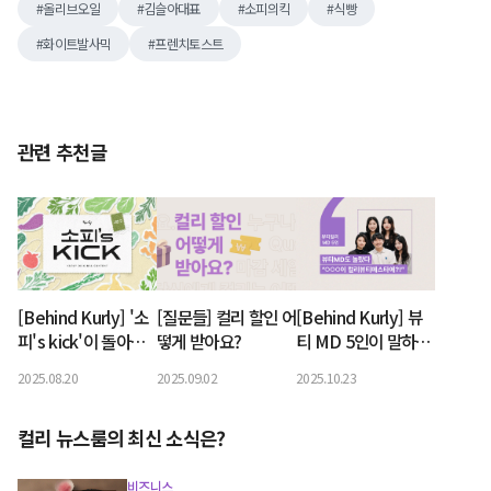
올리브오일
김슬아대표
소피의킥
식빵
화이트발사믹
프렌치토스트
관련 추천글
[Behind Kurly] '소
[질문들] 컬리 할인 어
[Behind Kurly] 뷰
피's kick'이 돌아온
떻게 받아요?
티 MD 5인이 말하는
다!
컬리뷰티페스타
2025.08.20
2025.09.02
2025.10.23
컬리 뉴스룸의 최신 소식은?
비즈니스