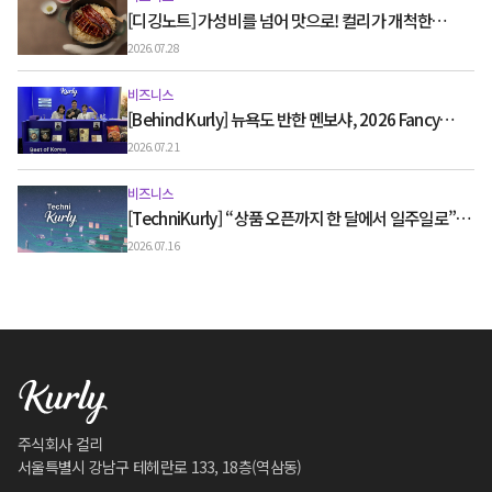
[디깅노트] 가성비를 넘어 맛으로! 컬리가 개척한
‘맛있는’ 밀키트의 세계
2026.07.28
비즈니스
[Behind Kurly] 뉴욕도 반한 멘보샤, 2026 Fancy
Food Show 현장
2026.07.21
비즈니스
[TechniKurly] “상품 오픈까지 한 달에서 일주일로”…
AI가 바꾼 MD의 일상
2026.07.16
주식회사 컬리
서울특별시 강남구 테헤란로 133, 18층(역삼동)