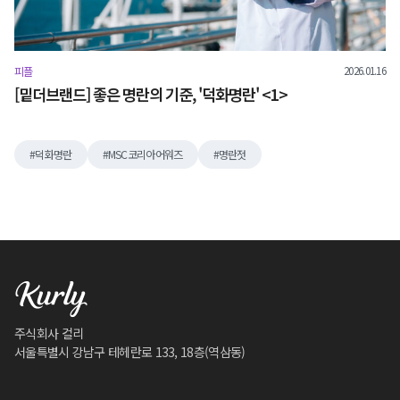
2026.01.16
피플
[밑더브랜드] 좋은 명란의 기준, '덕화명란' <1>
덕화명란
MSC코리아어워즈
명란젓
주식회사 컬리
서울특별시 강남구 테헤란로 133, 18층(역삼동)