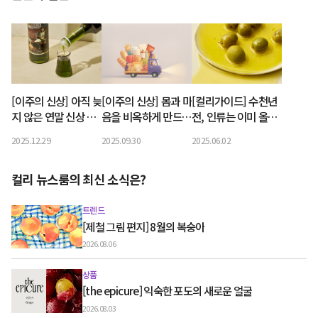
[이주의 신상] 아직 늦
[이주의 신상] 몸과 마
[컬리가이드] 수천년
지 않은 연말 신상 선
음을 비옥하게 만드는
전, 인류는 이미 올리
물
신상
브유를 즐기고 있었다
2025.12.29
2025.09.30
2025.06.02
컬리 뉴스룸의 최신 소식은?
트렌드
[제철 그림 편지] 8월의 복숭아
2026.08.06
상품
[the epicure] 익숙한 포도의 새로운 얼굴
2026.08.03