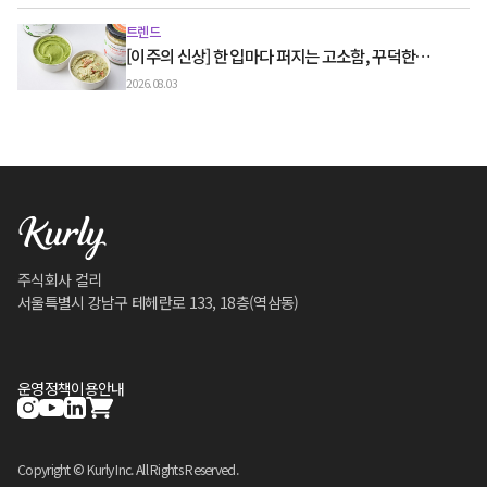
트렌드
[이주의 신상] 한 입마다 퍼지는 고소함, 꾸덕한
그릭요거트와 우유 디저트
2026.08.03
주식회사 컬리
서울특별시 강남구 테헤란로 133, 18층(역삼동)
운영정책
이용안내
Copyright © Kurly Inc. All Rights Reserved.