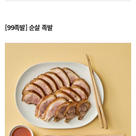
[99족발] 순살 족발