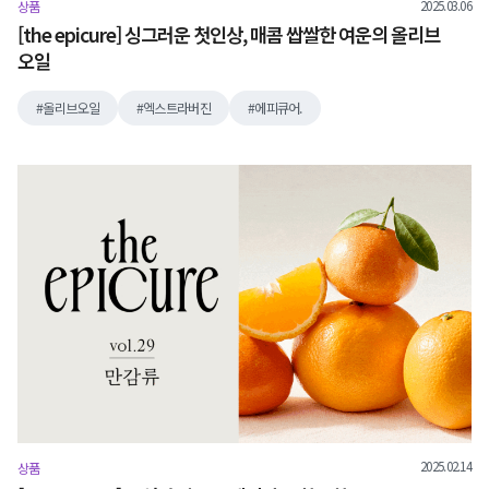
2025.03.06
상품
[the epicure] 싱그러운 첫인상, 매콤 쌉쌀한 여운의 올리브
오일
올리브오일
엑스트라버진
에피큐어.
2025.02.14
상품