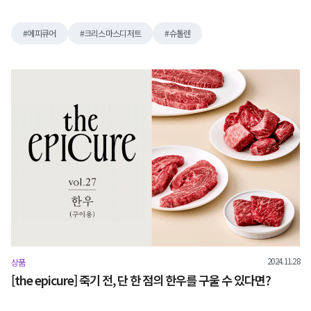
에피큐어
크리스마스디저트
슈톨렌
2024.11.28
상품
[the epicure] 죽기 전, 단 한 점의 한우를 구울 수 있다면?