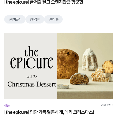
[the epicure] 귤처럼 달고 오렌지만큼 향긋한
애피큐어
만감류
한라봉
2024.12.10
상품
[the epicure] 입안 가득 달콤하게, 메리 크리스마스!