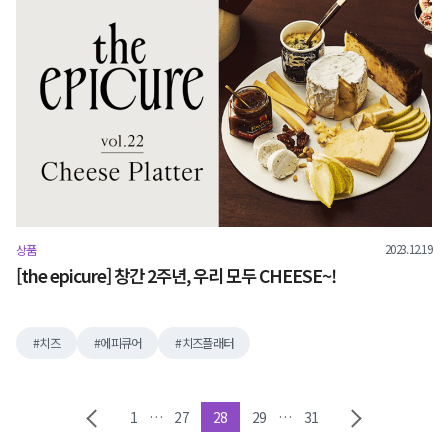
2023.12.19
상품
[the epicure] 창간 2주년, 우리 모두 CHEESE~!
치즈
에피큐어
치즈플래터
1
…
27
28
29
…
31