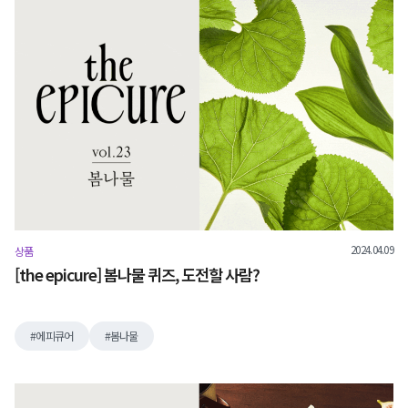
2024.04.09
상품
[the epicure] 봄나물 퀴즈, 도전할 사람?
에피큐어
봄나물