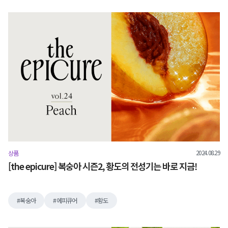
2024.08.29
상품
[the epicure] 복숭아 시즌2, 황도의 전성기는 바로 지금!
복숭아
에피큐어
황도