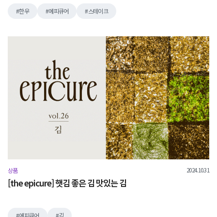
한우
에피큐어
스테이크
2024.10.31
상품
[the epicure] 햇김 좋은 김 맛있는 김
에피큐어
김