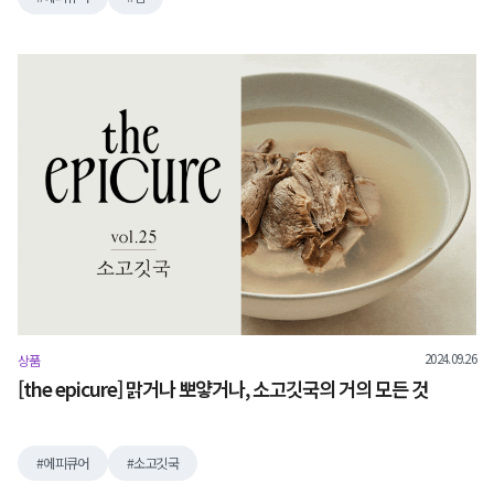
2024.09.26
상품
[the epicure] 맑거나 뽀얗거나, 소고깃국의 거의 모든 것
에피큐어
소고깃국