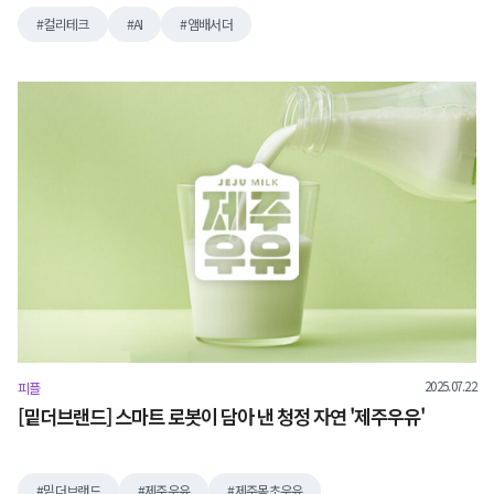
컬리테크
AI
앰배서더
2025.07.22
피플
[밑더브랜드] 스마트 로봇이 담아 낸 청정 자연 '제주우유'
밑더브랜드
제주우유
제주목초우유