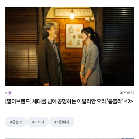
2025.06.12
피플
[밑더브랜드] 세대를 넘어 공명하는 이탈리안 요리 '톰볼라' <2>
톰볼라
라자냐
버섯피자