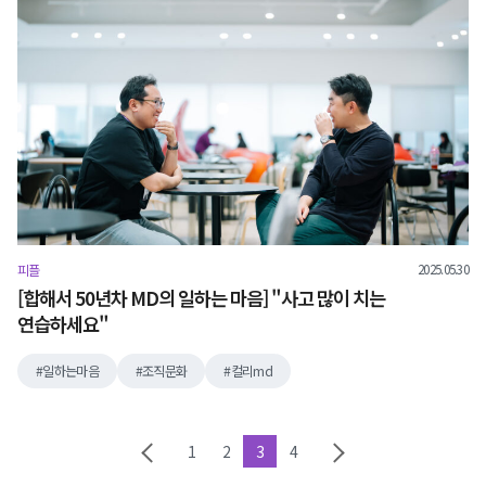
2025.05.30
피플
[합해서 50년차 MD의 일하는 마음] "사고 많이 치는
연습하세요"
일하는마음
조직문화
컬리md
1
2
3
4