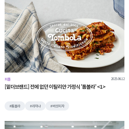
2025.06.12
피플
[밑더브랜드] 전에 없던 이탈리안 가정식 '톰볼라' <1>
톰볼라
라자냐
버섯피자