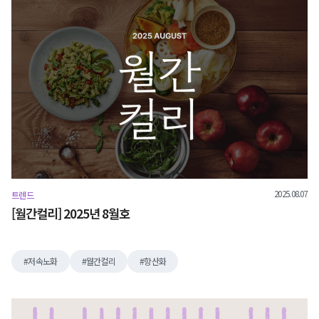
2025.08.07
트렌드
[월간컬리] 2025년 8월호
저속노화
월간컬리
항산화