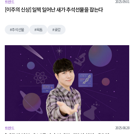
2025.09.01
트렌드
[이주의 신상] 일찍 일어난 새가 추석선물을 잡는다
추석선물
옥돔
곶감
2025.08.28
트렌드