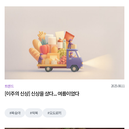
2025.08.11
트렌드
[이주의 신상] 신상을 샀다... 여름이었다
복숭아
딱복
오도로끼