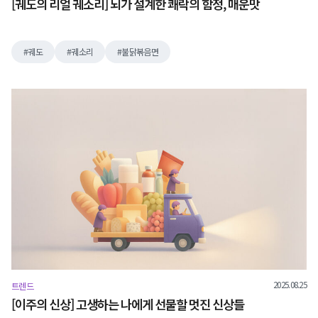
[궤도의 리얼 궤소리] 뇌가 설계한 쾌락의 함정, 매운맛
궤도
궤소리
불닭볶음면
2025.08.25
트렌드
[이주의 신상] 고생하는 나에게 선물할 멋진 신상들