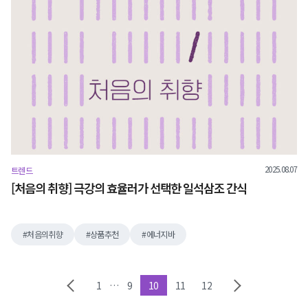
2025.08.07
트렌드
[처음의 취향] 극강의 효율러가 선택한 일석삼조 간식
처음의취향
상품추천
에너지바
1
…
9
10
11
12