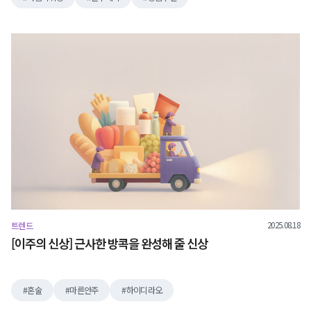
2025.08.18
트렌드
[이주의 신상] 근사한 방콕을 완성해 줄 신상
혼술
마른안주
하이디라오