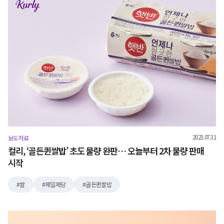
2023.07.31
보도자료
컬리, ‘골든퀸쌀밥’ 초도 물량 완판… 오늘부터 2차 물량 판매
시작
쌀
제일제당
골든퀸쌀밥