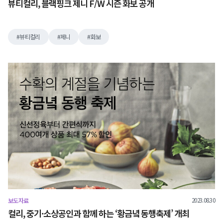
뷰티컬리, 블랙핑크 제니 F/W 시즌 화보 공개
뷰티컬리
제니
화보
2023.08.30
보도자료
컬리, 중기·소상공인과 함께 하는 ‘황금녘 동행축제’ 개최