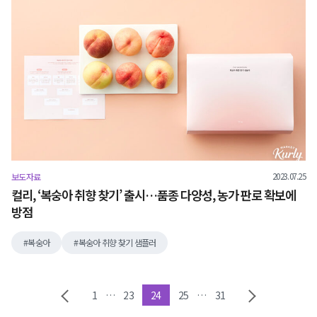
2023.07.25
보도자료
컬리, ‘복숭아 취향 찾기’ 출시…품종 다양성, 농가 판로 확보에
방점
복숭아
복숭아 취향 찾기 샘플러
1
…
23
24
25
…
31