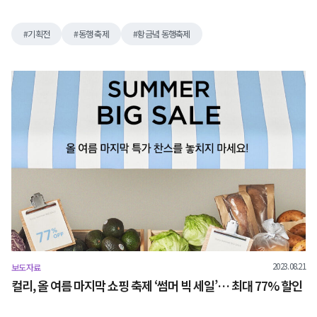
기획전
동행 축제
황금녘 동행축제
2023.08.21
보도자료
컬리, 올 여름 마지막 쇼핑 축제 ‘썸머 빅 세일’… 최대 77% 할인