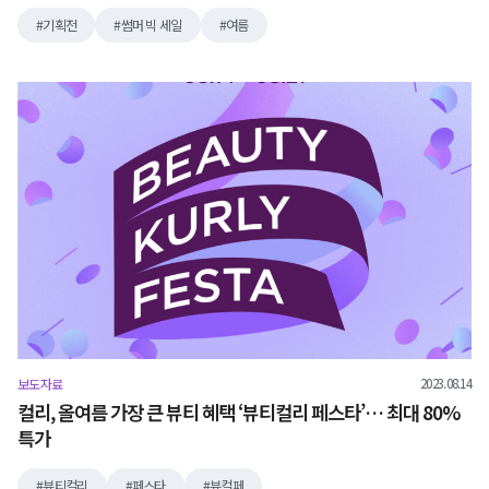
기획전
썸머 빅 세일
여름
2023.08.14
보도자료
컬리, 올여름 가장 큰 뷰티 혜택 ‘뷰티컬리 페스타’… 최대 80%
특가
뷰티컬리
페스타
뷰컬페