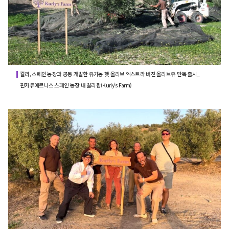
컬리, 스페인 농장과 공동 개발한 유기농 햇 올리브 엑스트라 버진 올리브유 단독 출시_
핀카듀에르나스 스페인 농장 내 컬리팜(Kurly’s Farm)