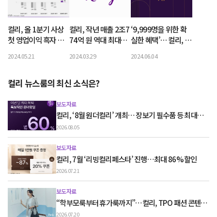
컬리, 올 1분기 사상
컬리, 작년 매출 2조7
‘9,999명을 위한 확
첫 영업이익 흑자 기
74억 원 역대 최대…
실한 혜택’… 컬리, 내
록… 매출도 6% 늘어
손실도 40% 줄여
달 1일부터 VIP제도
2024.05.21
2024.03.29
2024.06.04
역대 최대
도입
컬리 뉴스룸의 최신 소식은?
보도자료
컬리, ‘8월 원더컬리’ 개최… 장보기 필수품 등 최대
60% 할인
2026.08.05
보도자료
컬리, 7월 ‘리빙컬리페스타’ 진행…최대 86% 할인
2026.07.21
보도자료
“학부모룩부터 휴가룩까지”…컬리, TPO 패션 콘텐츠
‘스타일노트’ 흥행
2026.07.20