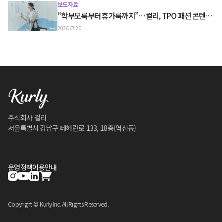
보도자료
“학부모룩부터 휴가룩까지”…컬리, TPO 패션 콘텐츠
‘스타일노트’ 흥행
2026.07.20
주식회사 컬리
서울특별시 강남구 테헤란로 133, 18층(역삼동)
운영정책
이용안내
Copyright © Kurly Inc. All Rights Reserved.