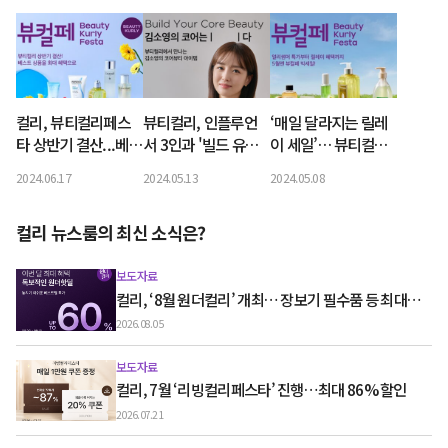
컬리, 뷰티컬리페스
뷰티컬리, 인플루언
‘매일 달라지는 릴레
타 상반기 결산...베스
서 3인과 '빌드 유어
이 세일’… 뷰티컬리,
트 상품 최대 82% 할
코어뷰티' 콘텐츠 공
5월 뷰티컬리페스타
2024.06.17
2024.05.13
2024.05.08
인
개
컬리 뉴스룸의 최신 소식은?
보도자료
컬리, ‘8월 원더컬리’ 개최… 장보기 필수품 등 최대
60% 할인
2026.08.05
보도자료
컬리, 7월 ‘리빙컬리페스타’ 진행…최대 86% 할인
2026.07.21