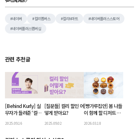
네이버
컬리멤버스
컬리N마트
네이버플러스스토어
네이버플러스멤버십
관련 추천글
[Behind Kurly] 실
[질문들] 컬리 할인 어
[빵가루집안] 봄 나들
무자가 들려준 ‘컬리
떻게 받아요?
이 함께 할 디저트 페
N마트’ 협업 뒷이야
어링
2025.09.16
2025.09.02
2026.03.18
기