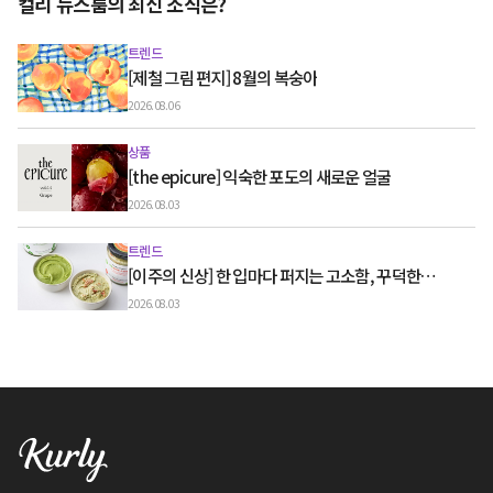
컬리 뉴스룸의 최신 소식은?
트렌드
[제철 그림 편지] 8월의 복숭아
2026.08.06
상품
[the epicure] 익숙한 포도의 새로운 얼굴
2026.08.03
트렌드
[이주의 신상] 한 입마다 퍼지는 고소함, 꾸덕한
그릭요거트와 우유 디저트
2026.08.03