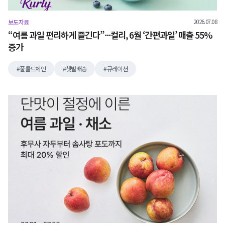
2026.07.08
보도자료
“여름 과일 편리하게 즐긴다”···컬리, 6월 ‘간편과일’ 매출 55%
증가
풀콜드체인
샛별배송
큐레이션