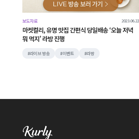
2023.06.22
보도자료
마켓컬리, 유명 맛집 간편식 당일배송 ‘오늘 저녁
뭐 먹지’ 라방 진행
라이브 방송
이벤트
라방