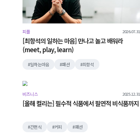
2026.07.31
피플
[최항석의 일하는 마음] 만나고 놀고 배워라
(meet, play, learn)
일하는마음
패션
최항석
2025.12.31
비즈니스
[올해 컬리는] 필수적 식품에서 필연적 비식품까지
간편식
커피
패션