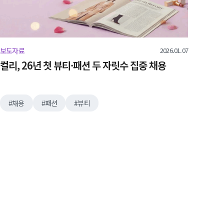
2026.01.07
보도자료
컬리, 26년 첫 뷰티·패션 두 자릿수 집중 채용
채용
패션
뷰티