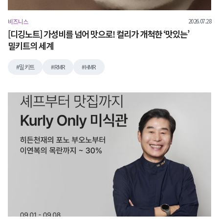
2026.07.28
비즈니스
[디깅노트] 가성비를 넘어 맛으로! 컬리가 개척한 ‘맛있는’
밀키트의 세계
밀키트
RMR
HMR