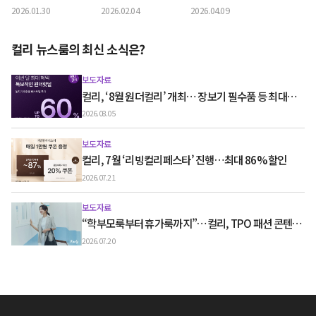
가전 진행
최…최대 90% 할인
대 63% 할인
2026.01.30
2026.02.04
2026.04.09
컬리 뉴스룸의 최신 소식은?
보도자료
컬리, ‘8월 원더컬리’ 개최… 장보기 필수품 등 최대
60% 할인
2026.08.05
보도자료
컬리, 7월 ‘리빙컬리페스타’ 진행…최대 86% 할인
2026.07.21
보도자료
“학부모룩부터 휴가룩까지”…컬리, TPO 패션 콘텐츠
‘스타일노트’ 흥행
2026.07.20