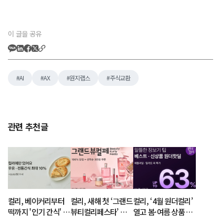
이 글을 공유
AI
AX
원지랩스
주식교환
관련 추천글
컬리, 베이커리부터
컬리, 새해 첫 ‘그랜드
컬리, ‘4월 원더컬리’
떡까지 '인기 간식' 특
뷰티컬리페스타’ 개
열고 봄·여름 상품 최