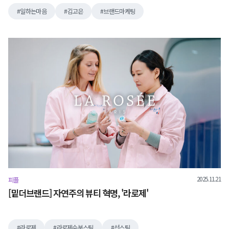
일하는마음
김고은
브랜드마케팅
2025.11.21
피플
[밑더브랜드] 자연주의 뷰티 혁명, '라로제'
라로제
라로제수분스틱
선스틱