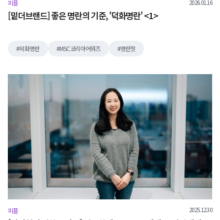
2026.01.16
피플
[밑더브랜드] 좋은 명란의 기준, '덕화명란' <1>
덕화명란
MSC코리아어워즈
명란젓
2025.12.30
피플