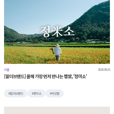
2025.09.25
피플
[밑더브랜드] 올해 가장 먼저 만나는 햅쌀, '정미소'
밑더브랜드
정미소
비단쌀