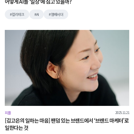
어떻게 AI를 '일상'에 심고 있을까?
컬리테크
AI
앰배서더
2025.11.21
피플
[김고은의 일하는 마음] 팬덤 있는 브랜드에서 ‘브랜드 마케터’로
일한다는 것